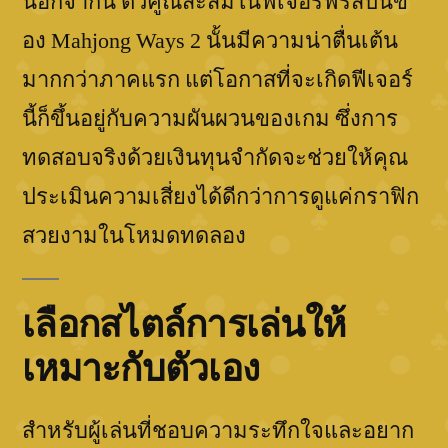
นอกจากนี้ ตัวคูณสะสมในฟีเจอร์ฟรีสปินข
อง Mahjong Ways 2 นั้นมีความน่าตื่นเต้น
มากกว่าภาคแรก แต่โอกาสที่จะเกิดฟีเจอร์
นี้ก็ขึ้นอยู่กับความผันผวนของเกม ซึ่งการ
ทดสอบจริงด้วยเงินทุนจำกัดจะช่วยให้คุณ
ประเมินความเสี่ยงได้ดีกว่าการดูแค่กราฟิก
สวยงามในโหมดทดลอง
เลือกสไตล์การเล่นให้
เหมาะกับตัวเอง
สำหรับผู้เล่นที่ชอบความระทึกใจและอยาก