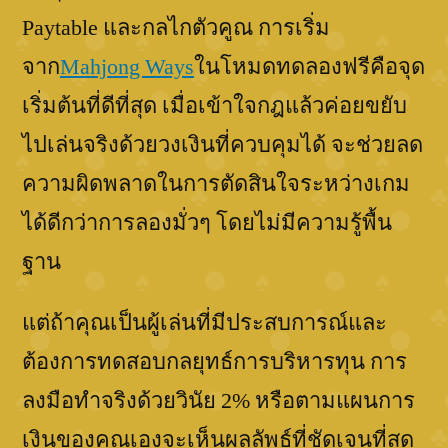
Paytable และกลไกตัวคูณ การเริ่ม
จาก
Mahjong Ways
ในโหมดทดลองฟรีคือจุด
เริ่มต้นที่ดีที่สุด เมื่อเข้าใจกฎแล้วค่อยขยับ
ไปเล่นจริงด้วยวงเงินที่ควบคุมได้ จะช่วยลด
ความผิดพลาดในการตัดสินใจระหว่างเกม
ได้ดีกว่าการลองมั่วๆ โดยไม่มีความรู้พื้น
ฐาน
แต่ถ้าคุณเป็นผู้เล่นที่มีประสบการณ์และ
ต้องการทดสอบกลยุทธ์การบริหารทุน การ
ลงมือทำจริงด้วยวินัย 2% หรือตามแผนการ
เงินของคุณเองจะเห็นผลลัพธ์ที่ชัดเจนที่สุด