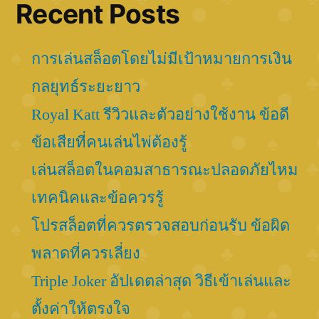
Recent Posts
การเล่นสล็อตโดยไม่มีเป้าหมายการเงิน
กลยุทธ์ระยะยาว
Royal Katt รีวิวและตัวอย่างใช้งาน ข้อดี
ข้อเสียที่คนเล่นไพ่ต้องรู้
เล่นสล็อตในคอมสาธารณะปลอดภัยไหม
เทคนิคและข้อควรรู้
โปรสล็อตที่ควรตรวจสอบก่อนรับ ข้อผิด
พลาดที่ควรเลี่ยง
Triple Joker อัปเดตล่าสุด วิธีเข้าเล่นและ
ตั้งค่าให้ตรงใจ