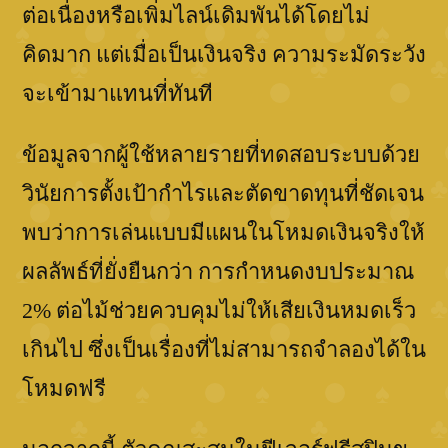
ต่อเนื่องหรือเพิ่มไลน์เดิมพันได้โดยไม่
คิดมาก แต่เมื่อเป็นเงินจริง ความระมัดระวัง
จะเข้ามาแทนที่ทันที
ข้อมูลจากผู้ใช้หลายรายที่ทดสอบระบบด้วย
วินัยการตั้งเป้ากำไรและตัดขาดทุนที่ชัดเจน
พบว่าการเล่นแบบมีแผนในโหมดเงินจริงให้
ผลลัพธ์ที่ยั่งยืนกว่า การกำหนดงบประมาณ
2% ต่อไม้ช่วยควบคุมไม่ให้เสียเงินหมดเร็ว
เกินไป ซึ่งเป็นเรื่องที่ไม่สามารถจำลองได้ใน
โหมดฟรี