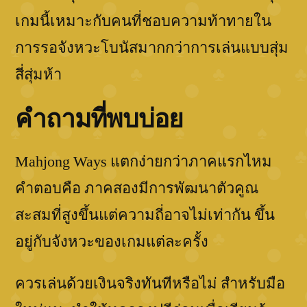
เกมนี้เหมาะกับคนที่ชอบความท้าทายใน
การรอจังหวะโบนัสมากกว่าการเล่นแบบสุ่ม
สี่สุ่มห้า
คำถามที่พบบ่อย
Mahjong Ways แตกง่ายกว่าภาคแรกไหม
คำตอบคือ ภาคสองมีการพัฒนาตัวคูณ
สะสมที่สูงขึ้นแต่ความถี่อาจไม่เท่ากัน ขึ้น
อยู่กับจังหวะของเกมแต่ละครั้ง
ควรเล่นด้วยเงินจริงทันทีหรือไม่ สำหรับมือ