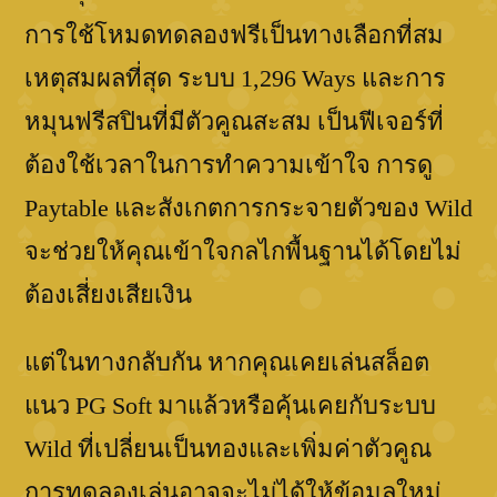
การใช้โหมดทดลองฟรีเป็นทางเลือกที่สม
เหตุสมผลที่สุด ระบบ 1,296 Ways และการ
หมุนฟรีสปินที่มีตัวคูณสะสม เป็นฟีเจอร์ที่
ต้องใช้เวลาในการทำความเข้าใจ การดู
Paytable และสังเกตการกระจายตัวของ Wild
จะช่วยให้คุณเข้าใจกลไกพื้นฐานได้โดยไม่
ต้องเสี่ยงเสียเงิน
แต่ในทางกลับกัน หากคุณเคยเล่นสล็อต
แนว PG Soft มาแล้วหรือคุ้นเคยกับระบบ
Wild ที่เปลี่ยนเป็นทองและเพิ่มค่าตัวคูณ
การทดลองเล่นอาจจะไม่ได้ให้ข้อมูลใหม่