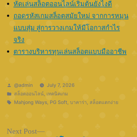
หัดเล่นสล็อตออนไลน์เริ่มต้นยังไงดี
ถอดรหัสเกมสล็อตสมัยใหม่ จากการหมุน
แบบสุ่ม สู่การวางเกมให้มีโอกาสกำไร
จริง
ตารางบริหารทุนเล่นสล็อตแบบมืออาชีพ
Posted
@admin
July 7, 2026
by
Posted
สล็อตออนไลน์
,
เทคนิคเกม
in
Tags:
Mahjong Ways
,
PG Soft
,
บาคาร่า
,
สล็อตแตกง่าย
Next
Next Post