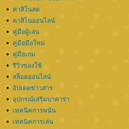
คาสิโนสด
คาสิโนออนไลน์
คู่มือผู้เล่น
คู่มือมือใหม่
คู่มือเกม
รีวิวของใช้
สล็อตออนไลน์
อัปเดตข่าวสาร
อุปกรณ์เสริมบาคาร่า
เทคนิคการพนัน
เทคนิคการเล่น