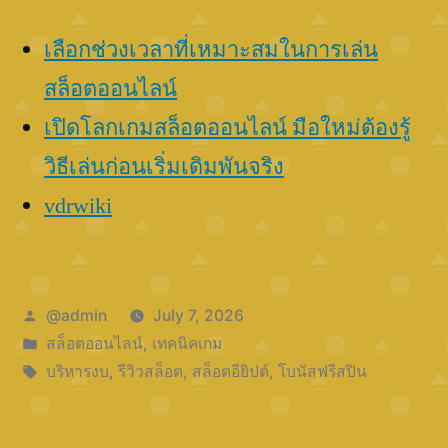
เลือกช่วงเวลาที่เหมาะสมในการเล่น
สล็อตออนไลน์
เปิดโลกเกมสล็อตออนไลน์ มือใหม่ต้องรู้
วิธีเล่นก่อนเริ่มเดิมพันจริง
vdrwiki
Posted
@admin
July 7, 2026
by
Posted
สล็อตออนไลน์
,
เทคนิคเกม
in
Tags:
บริหารงบ
,
รีวิวสล็อต
,
สล็อตอียิปต์
,
โบนัสฟรีสปิน