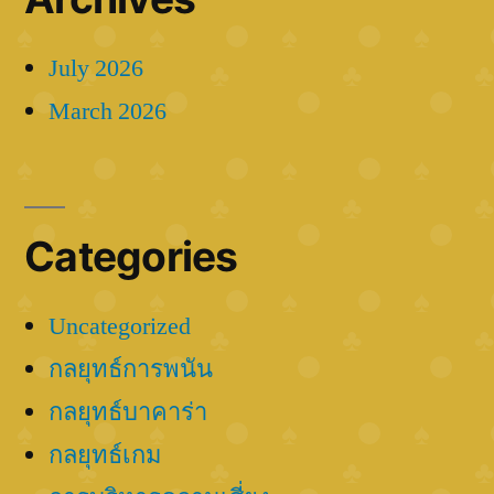
July 2026
March 2026
Categories
Uncategorized
กลยุทธ์การพนัน
กลยุทธ์บาคาร่า
กลยุทธ์เกม