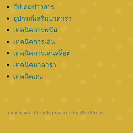
อัปเดตข่าวสาร
อุปกรณ์เสริมบาคาร่า
เทคนิคการพนัน
เทคนิคการเล่น
เทคนิคการเล่นสล็อต
เทคนิคบาคาร่า
เทคนิคเกม
mynewsinc
,
Proudly powered by WordPress.