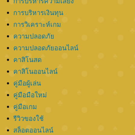
การบริหารความเสี่ยง
การบริหารเงินทุน
การวิเคราะห์เกม
ความปลอดภัย
ความปลอดภัยออนไลน์
คาสิโนสด
คาสิโนออนไลน์
คู่มือผู้เล่น
คู่มือมือใหม่
คู่มือเกม
รีวิวของใช้
สล็อตออนไลน์