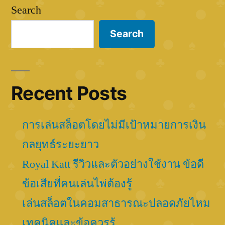
Search
Search
Recent Posts
การเล่นสล็อตโดยไม่มีเป้าหมายการเงิน
กลยุทธ์ระยะยาว
Royal Katt รีวิวและตัวอย่างใช้งาน ข้อดี
ข้อเสียที่คนเล่นไพ่ต้องรู้
เล่นสล็อตในคอมสาธารณะปลอดภัยไหม
เทคนิคและข้อควรรู้