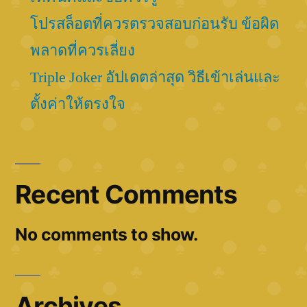
โปรสล็อตที่ควรตรวจสอบก่อนรับ ข้อผิด
พลาดที่ควรเลี่ยง
Triple Joker อัปเดตล่าสุด วิธีเข้าเล่นและ
ตั้งค่าให้ตรงใจ
Recent Comments
No comments to show.
Archives