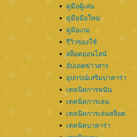
คู่มือผู้เล่น
คู่มือมือใหม่
คู่มือเกม
รีวิวของใช้
สล็อตออนไลน์
อัปเดตข่าวสาร
อุปกรณ์เสริมบาคาร่า
เทคนิคการพนัน
เทคนิคการเล่น
เทคนิคการเล่นสล็อต
เทคนิคบาคาร่า