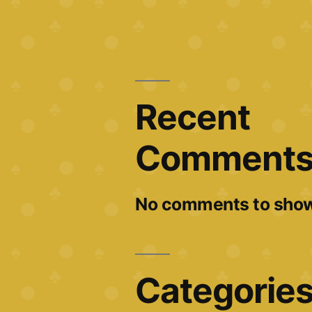
Recent
Comment
No comments to show
Categorie