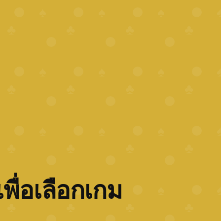
เพื่อเลือกเกม