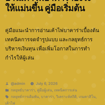
ให้แม่นขึ้น คู่มือเริ่มต้น
คู่มือแนะนำการอ่านเค้าไพ่บาคาร่าเบื้องต้น
เทคนิคการจดจำรูปแบบ และกลยุทธ์การ
บริหารเงินทุน เพื่อเพิ่มโอกาสในการทำ
กำไรให้ผู้เล่น
Posted
@admin
July 6, 2026
by
Posted
กลยุทธ์บาคาร่า
,
คู่มือผู้เล่น
,
เทคนิคการเล่น
in
Tags:
กลยุทธ์การเดิมพัน
,
บาคาร่า
,
วิเคราะห์สถิติ
,
เกมคาสิโน
,
เค้าไพ่