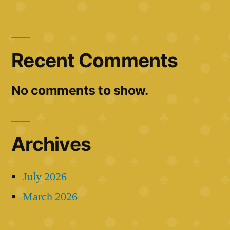
Recent Comments
No comments to show.
Archives
July 2026
March 2026