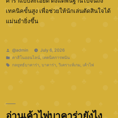
คาร่าแบบละเอียด ตั้งแต่พื้นฐานไปจนถึง
เทคนิคขั้นสูง เพื่อช่วยให้นักเล่นตัดสินใจได้
แม่นยำยิ่งขึ้น
Posted
@admin
July 6, 2026
by
Posted
คาสิโนออนไลน์
,
เทคนิคการพนัน
in
Tags:
กลยุทธ์บาคาร่า
,
บาคาร่า
,
วิเคราะห์เกม
,
เค้าไพ่
อ่านเค้าไพ่บาคาร่ายังไง