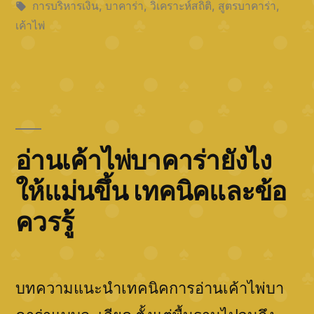
in
Tags:
การบริหารเงิน
,
บาคาร่า
,
วิเคราะห์สถิติ
,
สูตรบาคาร่า
,
เค้าไพ่
อ่านเค้าไพ่บาคาร่ายังไง
ให้แม่นขึ้น เทคนิคและข้อ
ควรรู้
บทความแนะนำเทคนิคการอ่านเค้าไพ่บา