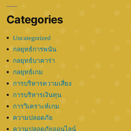
Categories
Uncategorized
กลยุทธ์การพนัน
กลยุทธ์บาคาร่า
กลยุทธ์เกม
การบริหารความเสี่ยง
การบริหารเงินทุน
การวิเคราะห์เกม
ความปลอดภัย
ความปลอดภัยออนไลน์