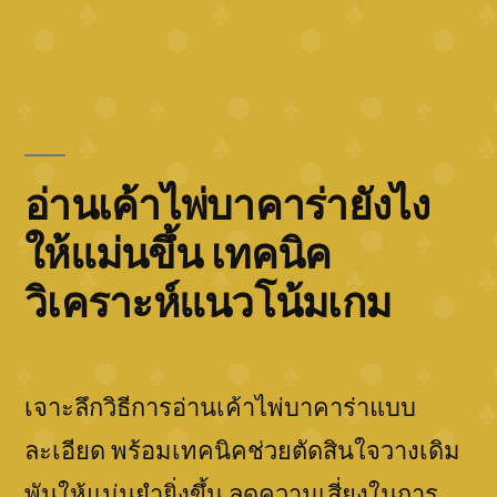
อ่านเค้าไพ่บาคาร่ายังไง
ให้แม่นขึ้น เทคนิค
วิเคราะห์แนวโน้มเกม
เจาะลึกวิธีการอ่านเค้าไพ่บาคาร่าแบบ
ละเอียด พร้อมเทคนิคช่วยตัดสินใจวางเดิม
พันให้แม่นยำยิ่งขึ้น ลดความเสี่ยงในการ