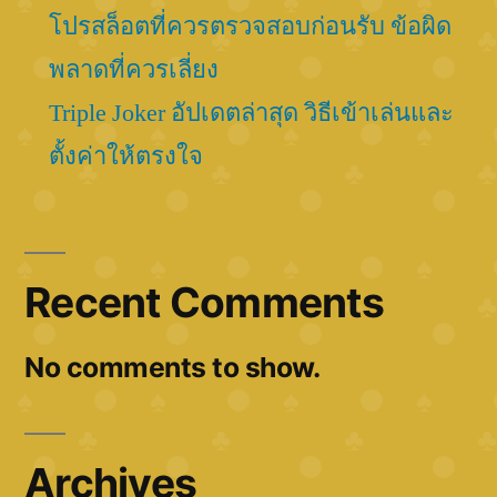
โปรสล็อตที่ควรตรวจสอบก่อนรับ ข้อผิด
พลาดที่ควรเลี่ยง
Triple Joker อัปเดตล่าสุด วิธีเข้าเล่นและ
ตั้งค่าให้ตรงใจ
Recent Comments
No comments to show.
Archives