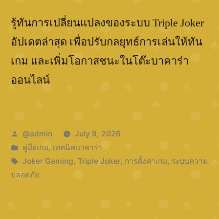
รู้ทันการเปลี่ยนแปลงของระบบ Triple Joker
อัปเดตล่าสุด เพื่อปรับกลยุทธ์การเล่นให้ทัน
เกม และเพิ่มโอกาสชนะในโต๊ะบาคาร่า
ออนไลน์
Posted
@admin
July 9, 2026
by
Posted
คู่มือเกม
,
เทคนิคบาคาร่า
in
Tags:
Joker Gaming
,
Triple Joker
,
การตั้งค่าเกม
,
ระบบความ
ปลอดภัย