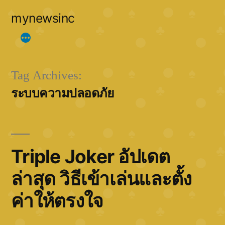
Skip
mynewsinc
to
content
Tag Archives:
ระบบความปลอดภัย
Triple Joker อัปเดต
ล่าสุด วิธีเข้าเล่นและตั้ง
ค่าให้ตรงใจ