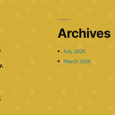
Archives
s
July 2026
March 2026
.
s