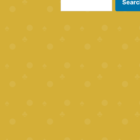
Searc