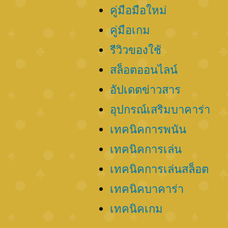
คู่มือมือใหม่
คู่มือเกม
รีวิวของใช้
สล็อตออนไลน์
อัปเดตข่าวสาร
อุปกรณ์เสริมบาคาร่า
เทคนิคการพนัน
เทคนิคการเล่น
เทคนิคการเล่นสล็อต
เทคนิคบาคาร่า
เทคนิคเกม