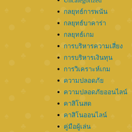
Uncategorized
กลยุทธ์การพนัน
กลยุทธ์บาคาร่า
กลยุทธ์เกม
การบริหารความเสี่ยง
การบริหารเงินทุน
การวิเคราะห์เกม
ความปลอดภัย
ความปลอดภัยออนไลน์
คาสิโนสด
คาสิโนออนไลน์
คู่มือผู้เล่น