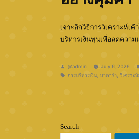
เจาะลึกวิธีการวิเคราะห์เค
บริหารเงินทุนเพื่อลดความ
Posted
@admin
July 6, 2026
by
Tags:
การบริหารเงิน
,
บาคาร่า
,
วิเคราะห์
Search