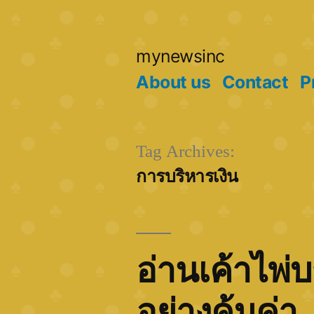
Skip
to
mynewsinc
content
About us
Contact
P
Tag Archives:
การบริหารเงิน
อ่านเค้าไพ่บ
อย่างคุ้มค่า