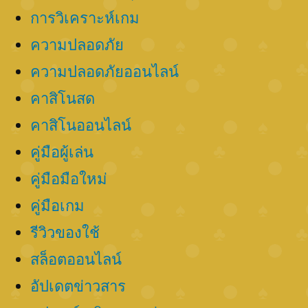
การวิเคราะห์เกม
ความปลอดภัย
ความปลอดภัยออนไลน์
คาสิโนสด
คาสิโนออนไลน์
คู่มือผู้เล่น
คู่มือมือใหม่
คู่มือเกม
รีวิวของใช้
สล็อตออนไลน์
อัปเดตข่าวสาร