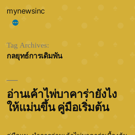
Skip
mynewsinc
to
content
Tag Archives:
กลยุทธ์การเดิมพัน
อ่านเค้าไพ่บาคาร่ายังไง
ให้แม่นขึ้น คู่มือเริ่มต้น