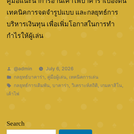
คู่มือแนะนำการอ่านเค้าไพ่บาคาร่าเบื้องต้น
เทคนิคการจดจำรูปแบบ และกลยุทธ์การ
บริหารเงินทุน เพื่อเพิ่มโอกาสในการทำ
กำไรให้ผู้เล่น
Posted
@admin
July 6, 2026
by
Posted
กลยุทธ์บาคาร่า
,
คู่มือผู้เล่น
,
เทคนิคการเล่น
in
Tags:
กลยุทธ์การเดิมพัน
,
บาคาร่า
,
วิเคราะห์สถิติ
,
เกมคาสิโน
,
เค้าไพ่
Search