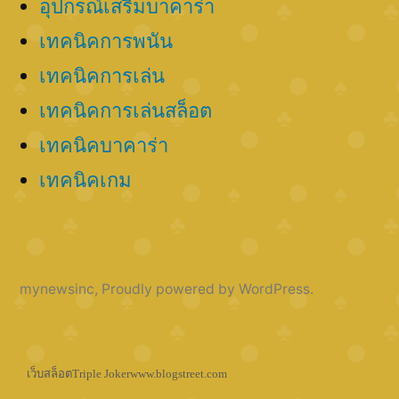
อุปกรณ์เสริมบาคาร่า
เทคนิคการพนัน
เทคนิคการเล่น
เทคนิคการเล่นสล็อต
เทคนิคบาคาร่า
เทคนิคเกม
mynewsinc
,
Proudly powered by WordPress.
เว็บสล็อต
Triple Joker
www.blogstreet.com