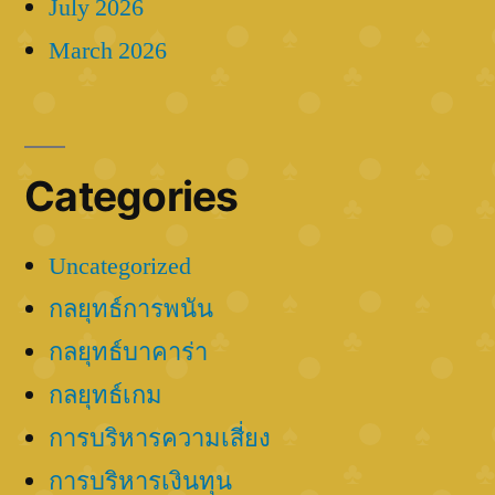
July 2026
March 2026
Categories
Uncategorized
กลยุทธ์การพนัน
กลยุทธ์บาคาร่า
กลยุทธ์เกม
การบริหารความเสี่ยง
การบริหารเงินทุน