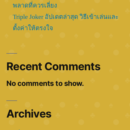
พลาดที่ควรเลี่ยง
Triple Joker อัปเดตล่าสุด วิธีเข้าเล่นและ
ตั้งค่าให้ตรงใจ
Recent Comments
No comments to show.
Archives